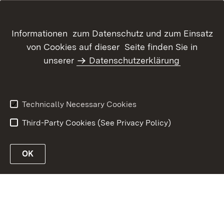
Informationen zum Datenschutz und zum Einsatz
Site Map
Contact Us
von Cookies auf dieser Seite finden Sie in
Usage Notice
unserer
Datenschutzerklärung
Declaration on
Accessibility
Data Protection
Imprint
Kennwort vergessen?
Technically Necessary Cookies
Third-Party Cookies (See Privacy Policy)
OK