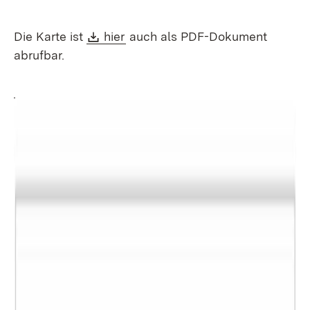
Download:
(Opens in new window)
Die Karte ist
hier
auch als PDF-Dokument
abrufbar.