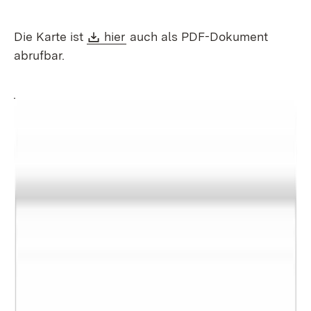
Download:
(Öffnet in neuem Fenster)
Die Karte ist
hier
auch als PDF-Dokument
abrufbar.