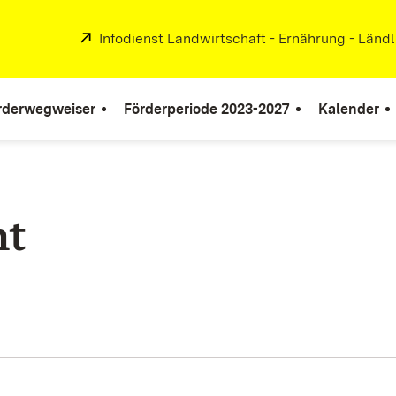
Extern:
Infodienst Landwirtschaft - Ernährung - Länd
rderwegweiser
Förderperiode 2023-2027
Kalender
ht