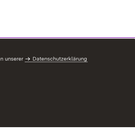
in unserer
Datenschutzerklärung
ur Barrierefreiheit
Datenschutz
Impressum
Kennwort vergessen?