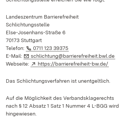
Landeszentrum Barrierefreiheit
Schlichtungsstelle
Else-Josenhans-Straße 6
70173 Stuttgart
Telefon:
(Öffnet in neuem Fenster)
Telefon:
0711 123 39375
E-Mail:
(Öffne
E-Mail:
schlichtung@barrierefreiheit.bwl.de
Extern:
(Öffnet 
Webseite:
https://barrierefreiheit-bw.de/
Das Schlichtungsverfahren ist unentgeltlich.
Auf die Möglichkeit des Verbandsklagerechts
nach § 12 Absatz 1 Satz 1 Nummer 4 L-BGG wird
hingewiesen.