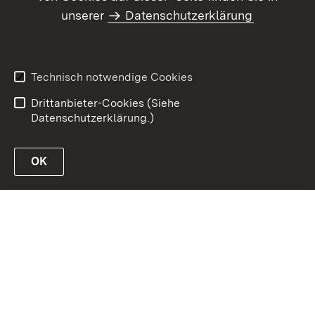
Inhaltsübersicht
Kontakt
unserer
Datenschutzerklärung
Benutzungshinweise
Erklärung zur
Barrierefreiheit
Datenschutz
Impressum
Technisch notwendige Cookies
Kennwort vergessen?
Drittanbieter-Cookies (Siehe
Datenschutzerklärung.)
OK