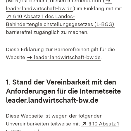
(MLR) ist bemüht, diesen Internetauftritt (
leader.landwirtschaft-bw.de
) im Einklang mit mit
Extern:
§ 10 Absatz 1 des Landes-
(Öffne
Behindertengleichstellungsgesetzes (L-BGG)
barrierefrei zugänglich zu machen.
Diese Erklärung zur Barrierefreiheit gilt für die
Website
leader.landwirtschaft-bw.de
.
1. Stand der Vereinbarkeit mit den
Anforderungen für die Internetseite
leader.landwirtschaft-bw.de
Diese Webseite ist wegen der folgenden
Extern:
Unvereinbarkeiten teilweise mit
§ 10 Absatz 1
(Öffnet in neuem Fenster)