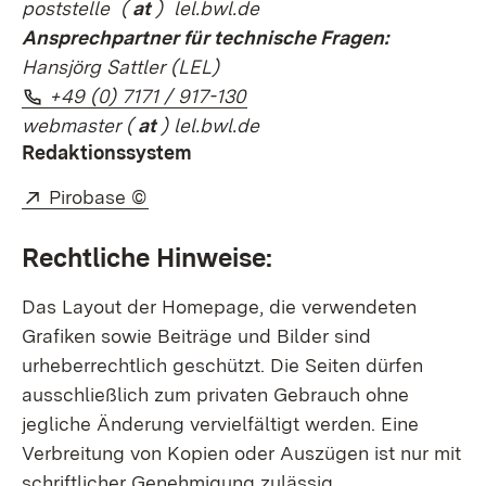
poststelle
(
at
) lel.bwl.de
Ansprechpartner für technische Fragen:
Hansjörg Sattler (LEL)
Telefon:
(Öffnet in neuem Fenster)
+49 (0) 7171 / 917-130
webmaster
(
at
) lel.bwl.de
Redaktionssystem
Extern:
(Öffnet in neuem Fenster)
Pirobase ©
Rechtliche Hinweise:
Das Layout der Homepage, die verwendeten
Grafiken sowie Beiträge und Bilder sind
urheberrechtlich geschützt. Die Seiten dürfen
ausschließlich zum privaten Gebrauch ohne
jegliche Änderung vervielfältigt werden. Eine
Verbreitung von Kopien oder Auszügen ist nur mit
schriftlicher Genehmigung zulässig.