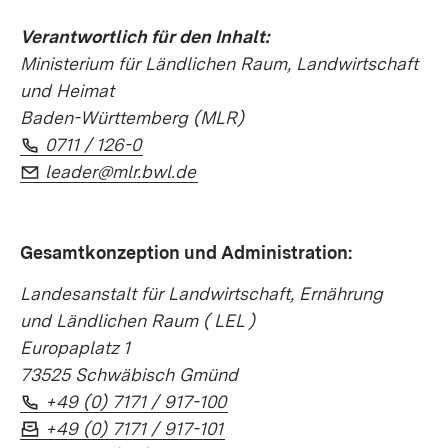
Verantwortlich für den Inhalt:
Ministerium für Ländlichen Raum, Landwirtschaft
und Heimat
Baden-Württemberg (MLR)
Telefon:
(Öffnet in neuem Fenster)
0711 / 126-0
E-Mail:
(Öffnet in neuem Fenster)
leader@mlr.bwl.de
Gesamtkonzeption und Administration:
Landesanstalt für Landwirtschaft, Ernährung
und Ländlichen Raum (
LEL
)
Europaplatz 1
73525 Schwäbisch Gmünd
Telefon:
(Öffnet in neuem Fenster)
+49 (0) 7171 / 917-100
Fax:
(Öffnet in neuem Fenster)
+49 (0) 7171 / 917-101