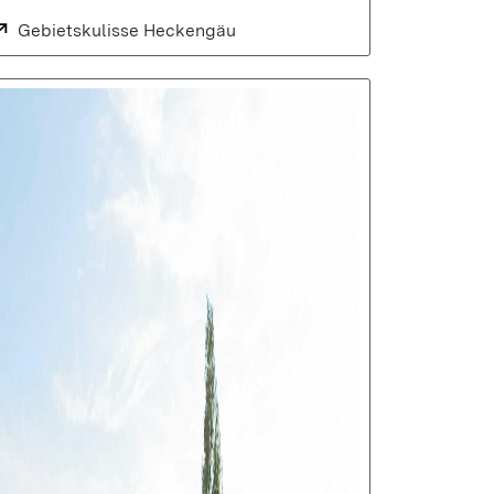
Extern:
Gebietskulisse Heckengäu