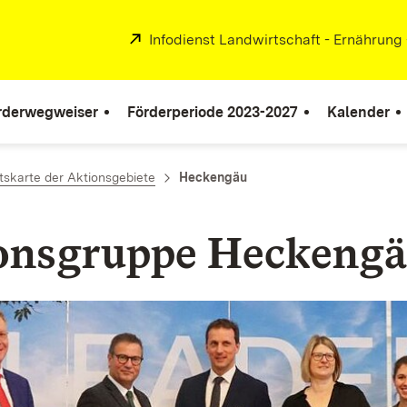
Extern:
Infodienst Landwirtschaft - Ernährung
rderwegweiser
Förderperiode 2023-2027
Kalender
tskarte der Aktionsgebiete
Heckengäu
nsgruppe Heckeng