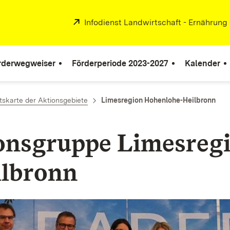
Extern:
Infodienst Landwirtschaft - Ernährung
rderwegweiser
Förderperiode 2023-2027
Kalender
tskarte der Aktionsgebiete
Limesregion Hohenlohe-Heilbronn
nsgruppe Limesreg
lbronn