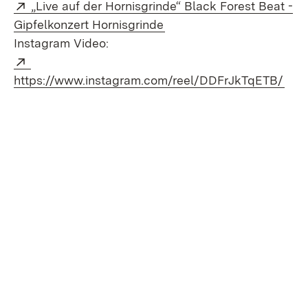
Extern:
„Live auf der Hornisgrinde“ Black Forest Beat -
(Öffnet in neuem Fenster)
Gipfelkonzert Hornisgrinde
Instagram Video:
Extern:
(Öff
https://www.instagram.com/reel/DDFrJkTqETB/